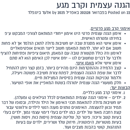
הגנה עצמית וקרב מגע
תגית:
מאמן אישי
EN
HEB
22 בפברואר 2021
Posted on
28 באפריל 2025
by
אלעד ביננפלד
אימוני קרב מגע פרטיים
.
אימון הגנה עצמית פרטי הינו אימון ייחודי המותאם לצורכי המבקש ע"פ
בחירתו ומטרתו האישית.
אימון אישי הוא מסגרת שבה יש חשיבות גדולה לתוכן הנלמד אך לא פחות
חשוב אם לא יותר, לדמות המאמן! חשוב לייצר תנאים אופטימאליים
לאימון וזה כולל תקשורת טובה עם המאמן, תיאום ציפיות ופתיחות להציף
ולדבר על דברים שחשובים לנו – יחס אישי! לכן האימון הוא לא סתם
אימון אישי אלא
מאמן אישי
.
קצב הלמידה וההתקדמות הינם מהירים ביותר, בזמן קצר ניתן להתחיל
לדבר את שפת ההגנה העצמית, לפתח צורת חשיבה פשוטה ויעילה,
וללמוד טכניקות הגנה עצמית בסיסיות המצילות חיים.
חלק משעורי הגנה עצמית יתורגלו בשטח המאפיין את אופי השיעור.
קבוצות יעד:
אימוני קרב מגע כלליים.
ילדים – אימוני הגנה עצמית המותאמים לכלל הגילאים (4 ומעלה).
יש חשיבות גדולה להתאמת תכני האימון אל הילד והילדה, ובסופו של דבר
תמיד נכוון להעצמה. האימונים נותנים מענה רגשי לילדים ורלוונטי עבור
קצת רחבה מאוד של ילדים, כמו ילדים בעלי דימוי עצמי נמוך, ילדים בעלי
בעיות קשב וריכוז, פיגור קל, שליטה עצמית (ויסות כוח, ויסות חושי),
בעיות מוטוריות, היפוטוניה, חיזוק שלד ושרירים, ילדים עם בעיות
התנהגות, קושי בהבנת מצבים ועוד.