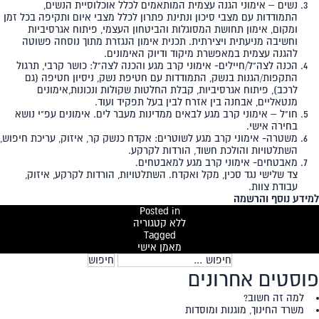
נשים – אימוני הגנה עצמית המותאמים לכלל אוכלוסיית הנשים,
התמודדות עם מצבי סיכון ונתינת פתרון לכלל מצבי איום ותקיפה בכל זמן
ומקום, אימון תחושת המסוגלות והביטחון העצמי, פיתוח אגרסיביות
וחשיבה מניעתית ויצירתית. תכנית אימון הנגזרת מתוך נוסחה פשוטה
להגנה עצמית במאפשרת מיקוד ודיוק האימונים.
הכנה לצה"ל/חיילים- אימוני קרב מגע והכנה לצה"ל: כושר קרבי, תרגול
התקפות/הגנות בנשק, התמודדות עם חטיפת נשק, ניסיון חטיפה (גם
לרכב), פיתוח אגרסיביות, קבלת החלטות שקולות ונכונות,אימונים
מנטאליים, אבחנה בין אזרח לבין בעל תפקיד ועוד.
חו"ל – אימוני קרב מגע לבאים ממדינות מעבר לים. אימונים עפ"י נושא
בחירה אישי.
משטרה- אימוני קרב מגע לשוטרים: אקדח כנשק קר, איזוק, עריכת חיפוש,
השתלטויות והולכת חשוד, הורדות לקרקע.
מאבטחים- אימוני קרב מגע למאבטחים.
צד שלישי נגד סכין, מקל ואקדח. השתלטויות, הורדות לקרקע, איזוק,
עבודת צוות.
למידע נוסף והרשמה
Posted in
ללא קטגוריה
Tagged
מאמן אישי
חיפוש:
פוסטים אחרונים
למה זה חשוב?
משרד החינוך, מוגנות ומוסדות