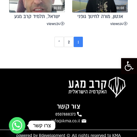
01:02
01:08
אנטון, מורה לחינוך גופני
ישראל, תלמיד קרב מגע
views
24
views
14
»
2
1
פתח סרגל נגישות
צור קשר
0507888373
info@ikma.co.il
צרו קשר
powered by Rdevelopment © All rights reserved to KMA