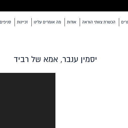
רים
הכשרת צוותי הוראה
אודות
מה אומרים עלינו
זכיינות
סניפים
יסמין ענבר, אמא של רביד