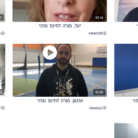
13
02:46
יעל, מורה לחינוך גופני
8
views
20
02
01:08
ני
אנטון, מורה לחינוך גופני
4
views
14