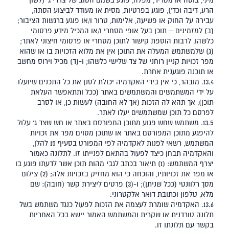
מיני, בוטה או מטריד, מפלה, פוגע בשמם הטוב של צדדי ג' (לשון
הרע, דיבה וכד'), פוגע בפרטיות, מסית או מעודד לביצוע הסתה,
עבירה על החוק או פשיעה, אלימות, טרור ו/או פוגע ברגשות הציבור;
(ב) למזמינים – תוכן בעל אופי מסחרי ו/או המכיל מידע פרסומי
כלשהו, לרבות הוספת קישור לתוכן מסחרי או פרסומי חיצוני לאתר;
(ג) שלמשתמש המעלה את התוכן אין את מלוא הזכויות בו או שהוא
מפר זכויות קניין רוחני של צד שלישי כלשהו; ו-(ד) מכיל וירוס מחשב
או תוכנה פוגענית אחרת.
13.4. מובהר, כי אין בידי האקדמיה יכולת לסנן את כל התכנים שיועלו
על ידי המשתמשים והמשתמשים באתר (ככל ותתאפשר העלאת
תוכן), אך תהא לה הזכות (אך לא החובה) לעשות כן, או לסרב
לפרסם כל תוכן שמשתמשים יעלו לאתר.
13.5. משתמש שחש פגוע מתוכן המפורסם באתר או חש שצד ג' עלול
להיפגע מתוכן המפורסם באתר או שתוכן מסוים מפר את זכויות
המשתמש, רשאי לפנות לאקדמיה לפי המפורט בסעיף ‎15 להלן,
והאקדמיה תבחן כיצד לפעול בהתאם לפנייתו זו. לתלונה כאמור
יצרף המשתמש: (1) תיאור בכתב לגבי מהות תוכן אשר לדעתו פוגע בו
או מפר את זכויותיו, והוכחה כי הוא מחזיק בזכויות אלה; (2) צילום
מסך רלוונטי (ככל שניתן); ו-(3) פרטים ליצירת קשר (חובה): שם
מלא, טלפון וכתובת דואר אלקטרוני.
13.6. האקדמיה שומרת לעצמה את הזכות לפעול כנגד משתמש בשל
תלונה טורדנית או שקרית והמשתמש האמור יישא בכל האחריות
בקשר עם תלונתו זו.