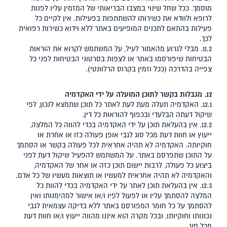
מוסמך. ככל שחל שינוי במצבו הבריאותי של המזמין עליו לפנות
לרופא ולוודא את כשירותו להשתתפות בפעילות. אין לקיים כל
פעילות בהתאם לתכנים המופיעים באתר ללא וידוא כשירות רפואית
לכך.
11.2. מבלי לגרוע מהאמור לעיל, על המשתמש לקרוא את הוראות
הבטיחות שיפורסמו באתר או לצפות בסרטוני הבטיחות לפני כל
צפייה בהדרכה (ככל וזמין בקרוס הרלוונטי).
12. מגבלות בקשר לתוכן המועלה על ידי האקדמיה
12.1. האקדמיה תעלה מעת לעת לאתר כל תוכן שתמצא לנכון, לפי
שיקול דעתה הבלעדי ובכפוף להוראות כל דין.
12.2. אין בהעלאת תוכן על ידי האקדמיה בכדי להווה כל המלצה,
ייעוץ או חוות דעת מכל סוג לגבי אופן פעולה כזו או אחרת או
חוקיותה. האקדמיה לא תהיה אחראית לכל פעולה בקשר או הסתמך
על התוכן שתפרסם באתר. על המשתמש להפעיל שיקול דעת לפני
ביצוע כל פעולה, לרבות יישום תוכן כזה או אחר של האקדמיה,
והאקדמיה לא תהיה אחראית למעשיו או תוצאות מעשיו של כל אדם.
12.3. אין בהעלאת תוכן לאתר על ידי האקדמיה בכדי להוות כל
המלצה להסתמך עליו או לפעול לפיו ו/או אישור למהימנותו ואין
להסתמך על כל חומר המפורסם באתר ללא בדיקה עצמאית לגבי
נכונותו וחוקיותו, ובכל מקרה הוא איננו מהווה ייעוץ ו/או חוות דעת
מכל סוג.