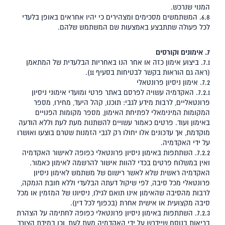
המנוי שנרכש.
6.8. המשתמשים מסכימים ומצהירים כי יהיו אחראים באופן בלעדי
לכל פעולה שתתבצע באמצעות שם המשתמש שלהם.
7. אימונים וקורסים
7.1. ביצוע אימון כזה או אחר הנו באחריות הבלעדית של המתאמן
(ראה גם הוראות בקשר לבטיחות בסעיף ‎11).
7.2. אימון ניסיון פרונטאלי
7.2.1. האקדמיה עשויה לפרסם באתר פרטי ומועדי אימוני ניסיון
פרונטאליים, לרבות מידע לגבי: תוכנו, קהל היעד, מחירו, מספר
המקומות המינימאלי לפתיחת האימון, מספר מקומות הפנויים
באימון ועוד. פרטים כאמור עשויים להשתנות מעת לעת וללא הודעה
מוקדמת, אך עדכונים אלו יחולו רק לגבי הזמנות שטרם בוצעו ואושרו
על ידי האקדמיה.
7.2.2. השתתפות באימון ניסיון פרונטאלי כפופה לאישור האקדמיה
ואין במשלוח פרטים בכדי להוות אישור להרשמה לאימון כאמור.
האקדמיה ראשית שלא לאשר רישום של משתמש לאימון ניסיון
פרונטאלי מכל סיבה, לפי שיקול דעתה הבלעדי וללא חובת הנמקה,
לרבות מהסיבה שהאימון אינו תואם לגילו, ניסיונו של המזמין או מכל
סיבה מקצועית או אישית אחרת (בכפוף לכל דין).
7.2.3. השתתפות באימון ניסיון פרונטאלי כפופה לחתימה על הצהרת
בריאות בנוסח שיידרש על ידי האקדמיה מעת לעת, וכן במידת הצורך