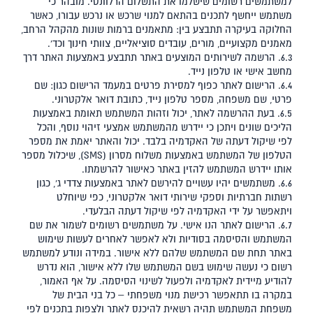
למשתמשים רשומים שישלמו את התשלום הרלוונטי. מובהר כי
משתמש ייחשף לתכנים בהתאם למנוי שרכש או נרכש עבורו, כאשר
החלוקה בעיקרה תתבצע בין: מתאמנים ברמות שונות מהקהל הרחב,
מאמנים מקצועיים, מורים, עובדים סוציאליים, צוותי חינוך וכד'.
6.3. הרשמה לשירותים המוצעים באתר תתבצע באמצעות האתר דרך
מחשב אישי או טלפון נייד.
6.4. הרישום לאתר כפוף למסירת פרטים במעמד הרישום כגון: שם
פרטי, שם משפחה, מספר טלפון נייד, כתובת דואר אלקטרוני.
6.5. בעת ההרשמה לאתר, יכול וזהות המשתמש תאומת באמצעות
הליכים שונים ויתכן כי יידרש מהמשתמש אמצעי זיהוי נוסף, והכל
לפי שיקול דעתה של האקדמיה בלבד. יכול והאתר יאמת את מספר
הטלפון של המשתמש באמצעות משלוח מסרון (SMS), שיכלול מספר
אותו יידרש המשתמש להזין באתר כאישור להרשמתו.
6.6. משתמשים יהיו עשויים להירשם לאתר באמצעות צדדי ג', כגון
רשתות חברתיות וספקי שירותי דואר אלקטרוני, כפי שיוחלט
ויתאפשר על ידי האקדמיה לפי שיקול דעתה הבלעדי.
6.7. הרישום לאתר הנו אישי. על משתמשים רשומים לשמור את שם
המשתמש והסיסמה בסודיות ולא לאפשר לאחרים לעשות שימוש
באתר תחת שם המשתמש שלהם ללא אישור. במידה ונודע למשתמש
רשום כי נעשה שימוש בשם המשתמש שלו ללא אישור, הוא נדרש
להודיע מיידית לאקדמיה ולפעול לשינוי הסיסמה. על אף האמור,
במקרה בו תתאפשר רכישת מנוי משפחתי – כל בני הבית של
משפחת המשתמש תהיה רשאית להיכנס לאתר ולצפות בתכנים לפי