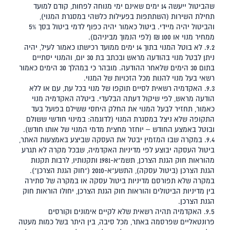
שהביטול ייעשה 14 ימים שאינם ימי מנוחה לפחות, קודם למועד
תחילת השירות (השתתפות בפעילות כלשהי במסגרת המנוי),
והביטול יהיה מיידי. ביטול כאמור יהיה כפוף לדמי ביטול בסך 5%
ממחיר מנוי או 100 ₪ (לפי הנמוך מביניהם).
9.2. לא בוטל המנוי בתוך 14 ימים ממועד רכישתו כאמור לעיל, יהיה
ניתן לבטל מנוי בהודעה מראש ובכתב בת 30 יום, והמנוי יסתיים
בתום 30 הימים שלאחר ההודעה. מובהר כי במהלך 30 הימים כאמור
רשאי בעל מנוי להנות מכל הזכויות של המנוי.
9.3. האקדמיה רשאית לסיים תוקפו של מנוי בכל עת, עם או ללא
הודעה מראש, לפי שיקול דעתה הבלעדי. ביטלה האקדמיה מנוי
כאמור, תחזיר לבעל המנוי את החלק היחסי ששילם בפועל בעד
התקופה שלא ניצל במסגרת המנוי (לדוגמה: במינוי חודשי ששולם
ובוטל באמצע החודש – יוחזר מחצית מדמי המנוי של אותו חודש).
9.4. במקרה שבו המזמין יבטל את העסקה שביצע באמצעות האתר,
ביטול העסקה יבוצע לפי מדיניות האקדמיה, שבכל מקרה לא תגרע
מהוראות חוק הגנת הצרכן, תשמ"א-1981 ותקנותיו, לרבות תקנות
הגנת הצרכן (ביטול עסקה), התשע"א-2010 ("חוק הגנת הצרכן").
במקרה שלא תפורסם מדיניות ביטול עסקה או במקרה של סתירה
בין מדיניות הביטולים והוראות חוק הגנת הצרכן, יחולו הוראות חוק
הגנת הצרכן.
9.5. האקדמיה תהיה רשאית שלא לקיים אימונים וקורסים
פרונטאליים שפרסמה באתר, מכל סיבה, בין היתר בשל כמות מעטה