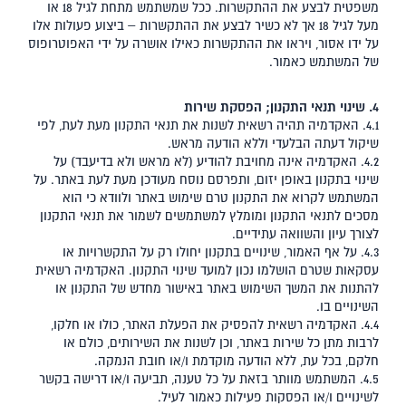
משפטית לבצע את ההתקשרות. ככל שמשתמש מתחת לגיל 18 או
מעל לגיל 18 אך לא כשיר לבצע את ההתקשרות – ביצוע פעולות אלו
על ידו אסור, ויראו את ההתקשרות כאילו אושרה על ידי האפוטרופוס
של המשתמש כאמור.
4. שינוי תנאי התקנון; הפסקת שירות
4.1. האקדמיה תהיה רשאית לשנות את תנאי התקנון מעת לעת, לפי
שיקול דעתה הבלעדי וללא הודעה מראש.
4.2. האקדמיה אינה מחויבת להודיע (לא מראש ולא בדיעבד) על
שינוי בתקנון באופן יזום, ותפרסם נוסח מעודכן מעת לעת באתר. על
המשתמש לקרוא את התקנון טרם שימוש באתר ולוודא כי הוא
מסכים לתנאי התקנון ומומלץ למשתמשים לשמור את תנאי התקנון
לצורך עיון והשוואה עתידיים.
4.3. על אף האמור, שינויים בתקנון יחולו רק על התקשרויות או
עסקאות שטרם הושלמו נכון למועד שינוי התקנון. האקדמיה רשאית
להתנות את המשך השימוש באתר באישור מחדש של התקנון או
השינויים בו.
4.4. האקדמיה רשאית להפסיק את הפעלת האתר, כולו או חלקו,
לרבות מתן כל שירות באתר, וכן לשנות את השירותים, כולם או
חלקם, בכל עת, ללא הודעה מוקדמת ו/או חובת הנמקה.
4.5. המשתמש מוותר בזאת על כל טענה, תביעה ו/או דרישה בקשר
לשינויים ו/או הפסקות פעילות כאמור לעיל.