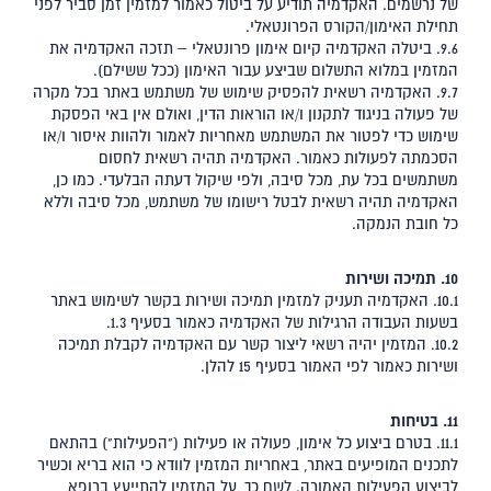
של נרשמים. האקדמיה תודיע על ביטול כאמור למזמין זמן סביר לפני
תחילת האימון/הקורס הפרונטאלי.
9.6. ביטלה האקדמיה קיום אימון פרונטאלי – תזכה האקדמיה את
המזמין במלוא התשלום שביצע עבור האימון (ככל ששילם).
9.7. האקדמיה רשאית להפסיק שימוש של משתמש באתר בכל מקרה
של פעולה בניגוד לתקנון ו/או הוראות הדין, ואולם אין באי הפסקת
שימוש כדי לפטור את המשתמש מאחריות לאמור ולהוות איסור ו/או
הסכמתה לפעולות כאמור. האקדמיה תהיה רשאית לחסום
משתמשים בכל עת, מכל סיבה, ולפי שיקול דעתה הבלעדי. כמו כן,
האקדמיה תהיה רשאית לבטל רישומו של משתמש, מכל סיבה וללא
כל חובת הנמקה.
10. תמיכה ושירות
10.1. האקדמיה תעניק למזמין תמיכה ושירות בקשר לשימוש באתר
בשעות העבודה הרגילות של האקדמיה כאמור בסעיף ‎1.3.
10.2. המזמין יהיה רשאי ליצור קשר עם האקדמיה לקבלת תמיכה
ושירות כאמור לפי האמור בסעיף ‎15 להלן.
11. בטיחות
11.1. בטרם ביצוע כל אימון, פעולה או פעילות ("הפעילות") בהתאם
לתכנים המופיעים באתר, באחריות המזמין לוודא כי הוא בריא וכשיר
לביצוע הפעילות האמורה. לשם כך, על המזמין להתייעץ ברופא