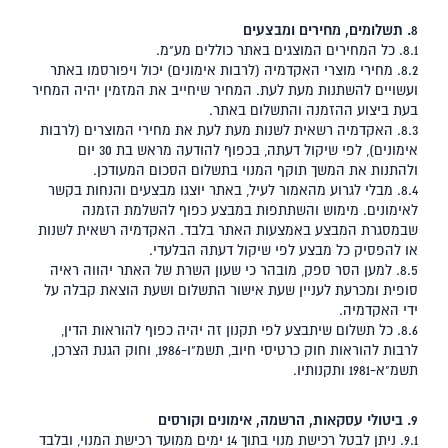
8. תשלומים, מחירים ומבצעים
8.1. כל המחירים המוצגים באתר כוללים מע"מ.
8.2. מחירי מוצרי האקדמיה (לרבות אימונים) יכול ויפורסמו באתר
ועשויים להשתנות מעת לעת. המחיר שיחייב את המזמין יהיה המחיר
בעת ביצוע ההזמנה והתשלום באתר.
8.3. האקדמיה רשאית לשנות מעת לעת את מחירי המוצרים (לרבות
אימונים), לפי שיקול דעתה, בכפוף להודעה מראש בת 30 יום
ולהתנות את המשך תוקף המנוי בתשלום הסכום המעודכן.
8.4. מבלי לגרוע מהאמור לעיל, באתר יוצגו מבצעים והנחות בקשר
לאימונים. מימוש והשתתפות במבצע כפוף להשלמת הזמנה
שבמסגרת המבצע באמצעות האתר בלבד. האקדמיה רשאית לשנות
או להפסיק כל מבצע לפי שיקול דעתה הבלעדי.
8.5. למען הסר ספק, מובהר כי שעון השרת של האתר יהווה ראיה
סופית ומכרעת לעניין שעת אישור התשלום ושעת הוצאת קבלה על
ידי האקדמיה.
8.6. כל תשלום שיתבצע לפי תקנון זה יהיה כפוף להוראות הדין,
לרבות להוראות חוק כרטיסי חיוב, תשמ"ו-1986, וחוק הגנת הצרכן,
תשמ"א-1981 ותקנותיו.
9. ביטולי עסקאות, הרשמה, אימונים וקורסים
9.1. ניתן לבטל רכישת מנוי בתוך 14 ימים ממועד רכישת המנוי, ובלבד