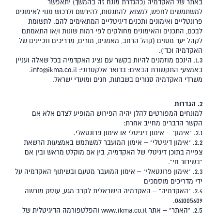
באתר של האקדמיה (כהגדרת מונח זה בהמשך) יתאפשר
למשתמשים לחפש, למצוא, להתנסות, להירשם ולרכוש מנוי לאימונים
פרונטליים ואימונים ותכנים דיגיטליים המתאימים להם. לתשומת
לבכם, התכנים והאימונים מחולקים לפי רמות שונות ו/או התאמתם
לקהל יעד מסוים (קהל הרחב, מאמנים, מורים, מדריכים וזכיינים של
האקדמיה וכד').
1.3. הינכם מוזמנים להיות בקשר עם נציג האקדמיה בכל שאלה ועניין
באמצעי התקשורת הבאים: בדואר אלקטרוני:
info@ikma.co.il
.
משרדי האקדמיה סגורים בשבתות, חגים ומועדי ישראל.
2. הגדרות
למונחים המפורטים להלן יהיה הפירוש המופיע לצדם אלא אם
הקשר הדברים מחייב אחרת:
2.1. "אימון" – אימון דיגיטלי או אימון פרונטאלי.
2.2. "אימון דיגיטלי" – אימון המועבר למשתמש באמצעות הרשאת
צפייה בתוכן דיגיטלי של האקדמיה, בין אם מוקלט מראש ובין אם
"בשידור חי".
2.3. "אימון פרונטאלי" – אימון המועבר מטעם ובשיתוף האקדמיה על
ידי מדריכים מוסמכים
2.4. "האקדמיה" – האקדמיה הישראלית לקרב מגע, עוסק מורשה
061005609.
2.5. "האתר" – אתר www.ikma.co.il והפלטפורמה הדיגיטלית של