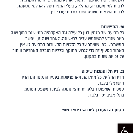
נזק אחר, ישיר או עקיף, ממוני או לא ממוני, שייגרמו לאקדמיה,
לרבות למי מעובדיה, מנהליה, בעלי המניות שלה או למי מטעמה,
לרבות הוצאות משפט ושכר טרחת עורכי דין.
20. התיישנות
כל תביעה של מזמין בגין כל עילה נגד האקדמיה מתיישנת בתוך שנה
מיום שנודע למשתמש עליה לראשונה. לאחר שנה זו, ייחשב
המשתמש כמי שוויתר על כל הזכויות הקשורות בתביעה זו. אין
באמור בסעיף זה כדי לגרוע מתוקף וכלליות הגבלת האחריות וויתור
על זכויות שונות בתקנון.
21. דין חל וסמכות שיפוט
הדין החל על כל מחלוקת ו/או פרשנות בעניין התקנון הנו הדין
הישראלי בלבד.
סמכות השיפוט הבלעדית תהא נתונה לבית המשפט המוסמך
בתל-אביב יפו, בלבד.
תקנון זה מעודכן ליום 26 בינואר 2021.
פתח סרגל נגישות