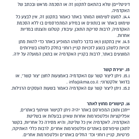
דיגיטליים) שלא בהתאם לתקנון זה או הסכמה מראש ובכתב של
האקדמיה.
14.4. למעט לשימוש המותר באתר כאמור בתקנון זה, אין לבצע כל
שימוש באתר או בנתונים או במידע המתפרסמים בו ללא הסכמת
האקדמיה, לרבות סריקת התוכן, עיבודו, קטלוגו והצגתו במדיות
אחרות.
14.5. אין בתקנון ו/או בדבר כלשהו המופיע באתר כדי להוות מתן
זכויות כלשהן בנוגע לזכויות קניין רוחני בחלק כלשהו בשירותים
המוצעים באתר, לרבות בקניין האקדמיה או בתוכן המועלה על ידה.
15. יצירת קשר
15.1. ניתן ליצור קשר עם האקדמיה באמצעות לחצן "צור קשר", או
בדואר אלקטרוני:
info@ikma.co.il
.
15.2. ניתן ליצור קשר עם האקדמיה כאמור בשעות העסקים הרגילות.
16. קישורים מחוץ לאתר
ייתכן ותוכן המפורסם באתר יהיה ניתן לקישור ושיתוף באתרים,
אפליקציות ופלטפורמות אחרות שאינן בבעלות או בשליטת
האקדמיה. לאקדמיה אין כל שליטה, והיא מסירה כל אחריות, בקשר
לתוכן שיפורסם באתרים ופלטפורמות אחרים, לרבות כללי האתיקה,
פרטיות, קניין רוחני וכד' החלים באתרים ופלטפורמות אחרים.