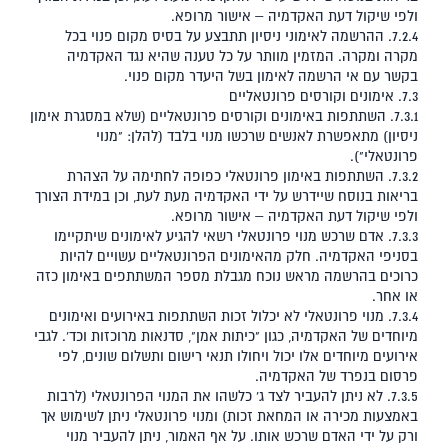
ולפי שיקול דעת האקדמיה – אישור מרופא.
7.2.4. ההרשמה לאימוני ניסיון תתבצע על בסיס מקום פנוי בכל
מקרה ומקרה. המזמין מוותר על כל טענה שהיא נגד האקדמיה
בקשר עם אי הרשמה לאימון בשל היעדר מקום פנוי.
7.3. אימונים וקורסים פרונטאליים
7.3.1. השתתפות באימונים וקורסים פרונטאליים (שלא במסגרת אימון
ניסיון) מתאפשרת לאנשים שרכשו מנוי בלבד (להלן: "מנוי
פרונטאלי").
7.3.2. השתתפות באימון פרונטאלי כפופה לחתימה על הצהרת
בריאות בנוסח שיידרש על ידי האקדמיה מעת לעת, וכן במידת הצורך
ולפי שיקול דעת האקדמיה – אישור מרופא.
7.3.3. אדם שרכש מנוי פרונטאלי רשאי להגיע לאימונים שיתקיימו
בסניפי האקדמיה. חלק מהאימונים הפרונטאליים עשויים להיות
כרוכים בהרשמה מראש נוכח מגבלת מספר המשתתפים באימון כזה
או אחר.
7.3.4. מנוי פרונטאלי לא יכלול זכות השתתפות באירועים ואימונים
מיוחדים של האקדמיה, כגון "כיתות אמן", סדנאות מרוכזות וכד'. לגבי
אירועים מיוחדים אלו יכול ויחולו תנאי רישום ותשלום שונים, לפי
פרסום בנפרד של האקדמיה.
7.3.5. לא ניתן להעביר לצד ג' כלשהו את המנוי הפרונטאלי (לרבות
באמצעות מכירה או המחאת זכות) ומנוי פרונטאלי ניתן לשימוש אך
ורק על ידי האדם שרכש אותו. על אף האמור, ניתן להעביר מנוי