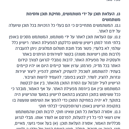
13. העלאת תוכן על ידי משתמשים, מחיקת תוכן וחסימת
משתמשים
13.1. המשתמשים מתחייבים כי הם בעלי כל הזכויות בכל תוכן שיועלה
על ידם לאתר.
13.2. עם העלאת תוכן לאתר על ידי משתמש, המשתמש מסכים באופן
בלתי חוזר למתן רישיון שימוש כדלקמן למפעילת האתר: רישיון כלל
עולמי, לא בלעדי, פטור מכל חובת תשלום תמלוגים, ניתן להעברה
(לרבות מתן רישיונות משנה) בקשר לשירותים הניתנים באתר
ולעסקיה של מפעילת האתר, לרבות (ומבלי לגרוע) לצורך קידום
האתר בכל מדיה, פורמט, ערוץ אשר קיימים היום או יהיו קיימים
בעתיד: להשתמש, לשכפל, להעתיק, לאחסן, להפיץ, ליצור יצירות
נגזרות, להציג, לשדר, לבצע בפומבי, להעמיד לרשות הציבור.
הרישיון לעיל יתבטל עם הסרת התוכן מהאתר, בין אם לבקשת
המשתמש ובין אם ביוזמת מפעילת האתר. על אף האמור, מובהר כי
ככל ששימוש בתוכן התבצע בהתאם לרישיון במועד שהרישיון היה
בתוקף, לא יהיה במחיקת התוכן כדי להפוך את השימוש שנעשה בו
בתקופת הרישיון באופן רטרוספקטיבי לבלתי חוקי
13.3. אסורה העלאת כל תוכן שאינו חוקי, לרבות תוכן שהמשתמש
אינו רשאי לפי כל דין להעלות, לפרסם או לשדר אותו. מבלי לגרוע
מכלליות האמור, אסורה העלאת תוכן: (א) בעל אופי גזעני, מאיים,