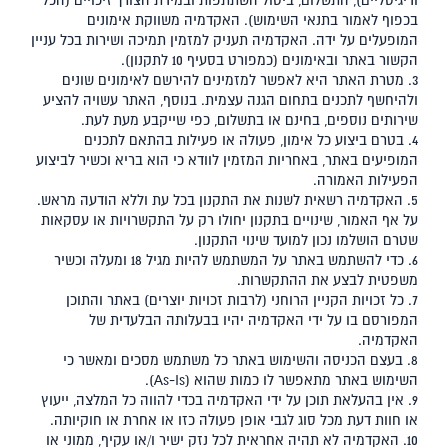
ודיגיטליים), התשלום, ביטול השתתפות ובמידת הצורך זיכויים (הכל
בכפוף לאמור בתנאי השימוש). האקדמיה משווקת אימונים
המופעלים על ידה. האקדמיה תעניק למזמין תמיכה ושירות בכל עניין
הקשור באתר ובאימונים (כמפורט בסעיף ‎10 לתקנון).
3. מטרת האתר היא לאפשר למזמינים להירשם לאימונים שונים
ולהיחשף לתכנים בתחום הגנה עצמית. בנוסף, האתר עשויה להציע
שירותים נוספים, בחינם או בתשלום, כפי שייקבע מעת לעת.
4. בטרם ביצוע כל אימון, פעולה או פעילות בהתאם לתכנים
המופיעים באתר, באחריות המזמין לוודא כי הוא בריא וכשיר לביצוע
הפעילות האמורה.
5. האקדמיה רשאית לשנות את התקנון בכל עת וללא הודעה מראש.
על אף האמור, שינויים בתקנון יחולו רק על התקשרויות או עסקאות
שטרם הושלמו נכון למועד שינוי התקנון.
6. כדי להשתמש באתר על המשתמש להיות מגיל 18 ומעלה וכשיר
משפטית לבצע את ההתקשרות.
7. כל זכויות הקניין הרוחני (לרבות זכויות יוצרים) באתר והתוכן
המפורסם בו על ידי האקדמיה יהיו בבעלותה הבלעדית של
האקדמיה.
8. בעצם הכניסה והשימוש באתר כל משתמש מסכים ומאשר כי
השימוש באתר מתאפשר לו כמות שהוא (As-Is).
9. אין בהעלאת תוכן על ידי האקדמיה בכדי להווה כל המלצה, ייעוץ
או חוות דעת מכל סוג לגבי אופן פעולה כזו או אחרת או חוקיותה.
10. האקדמיה לא תהיה אחראית לכל נזק ישיר ו/או עקיף, ממוני או