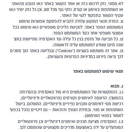
לא ממוני, נזק לרכוש כזה או אחר הקשור באתר ו/או הנובע מהאתר
או השתתפות באימון או קורס, נזקי גוף מכל סוג, וכן כל נזק ישיר ו/או
עקיף הקשור בתפקוד לקוי של האתר.
11. הפרת תנאי התקנון עלולה להביא להפסקת אפשרות שימוש
המשתמש המפר באתר, לנקיטת הליכים משפטיים ו/או שימוש בכל
אמצעי משפטי אחר כנגד המשתמש המפר.
12. כל תביעה של מזמין בגין כל עילה נגד האקדמיה מתיישנת בתוך
שנה מיום שנודע למשתמש עליה לראשונה.
13. אתר זה משתמש בעוגיות ("Cookies") ובגלישה באתר הנך מסכים
לכך (ראה פירוט במדיניות הפרטיות והעוגיות).
תנאי שימוש למשתמש באתר
1. מבוא
1.1. ההתקשרות של המשתמשים היא מול האקדמיה (כהגדרתה
בהמשך): הרשמה לאימונים וקורסים (פרונטאליים ודיגיטליים),
רכישת מנוי לאימונים ותכנים (פיזיים ודיגיטליים), התשלום, ביטול
השתתפות או מנוי, ובמידת הצורך והזכאות – גם זיכויים (הכל בכפוף
לאמור בתנאי השימוש).
1.2. האקדמיה מציעה תכנים ואימונים דיגיטליים וכן פרונטאליים
המופעלים על ידה באמצעות מדריכים מקצועיים שהוסמכו לכך.