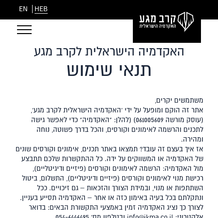
EN
HEB
האקדמיה הישראלית לקרב מגע
תנאי שימוש
משתמשים יקרים,
אתר זה הוקם ומופעל על ידי 'האקדמיה הישראלית לקרב מגע',
(עוסק מורשה 061005609) (להלן: "האקדמיה" כדי לאפשר גישה
לתכנים והרשמה לאימונים וקורסים, והכל בדרך פשוטה, נוחה
ומהירה.
אז איך בעצם זה עובד? תמצאו באתר תכנים, אימונים וקורסים שונים
של האקדמיה או המשווקים על ידה. כל ההתקשרות שלכם תתבצע
מול האקדמיה: הרשמה לאימונים וקורסים (פיזיים ודיגיטליים),
רכישת מנוי לאימונים וקורסים (פיזיים ודיגיטליים), התשלום, ביטול
השתתפות או מנוי, ובמידת הצורך והזכאות – גם זיכויים. ככל
ונתקלתם בכל בעיה באימון כזה או אחר – האקדמיה תסייע בעניין.
לצורך כך נציג האקדמיה זמין באמצעי התקשורת הבאים: בדואר
אלקטרוני:
info@ikma.co.il
ובטלפון מס' 054-6446495.