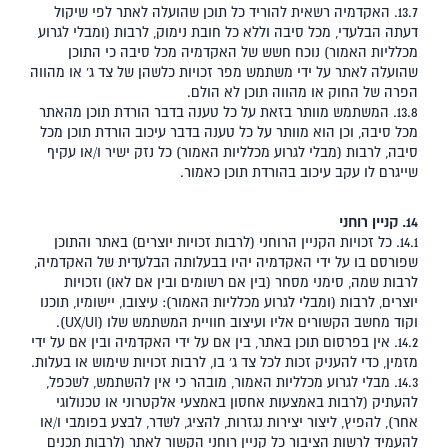
13.7. האקדמיה רשאית להוריד כל תוכן שהועלה לאתר לפי שיקול
דעתה הבלעדי, מכל סיבה וללא כל חובת נימוק, לרבות (ומבלי לגרוע
מכלליות האמור) נוכח חשש של האקדמיה מכל סיבה כי התוכן
שהועלה לאתר על ידי משתמש מפר זכויות כלשהן של צד ג' או מהווה
הפרה של החוק או מהווה תוכן לא הולם.
13.8. המשתמש מוותר בזאת על כל טענה בדבר הורדת תוכן מהאתר
מכל סיבה, וכן הוא מוותר על כל טענה בדבר עיכוב הורדת תוכן מכל
סיבה, לרבות (מבלי לגרוע מכלליות האמור) כל נזק ישיר ו/או עקיף
שייגרם לו עקב עיכוב בהורדת תוכן כאמור.
14. קניין רוחני
14.1. כל זכויות הקניין הרוחני (לרבות זכויות יוצרים) באתר והתוכן
שפורסם בו על ידי האקדמיה יהיו בבעלותה הבלעדית של האקדמיה,
לרבות שמה, סימני מסחר (בין אם רשומים ובין אם לאו) וזכויות
יוצרים, לרבות (ומבלי לגרוע מכלליות האמור): עיצובו, יישומיו, תוכנו
וקוד מחשב הקשורים אליו ועיצוב חוויית המשתמש שלו (UX/UI).
14.2. אין בפרסום תוכן באתר, בין אם על ידי האקדמיה ובין אם על ידי
מזמין, כדי להעניק זכות לכל צד ג' בו, לרבות זכויות שימוש או בעלות.
14.3. מבלי לגרוע מכלליות האמור, מובהר כי אין להשתמש, לשכפל,
להעתיק (לרבות באמצעות אחסון באמצעי אלקטרוני או טכנולוגי
אחר), להפיץ, ליצור יצירות נגזרות, להציג, לשדר, לבצע בפומבי ו/או
להעמיד לרשות הציבור כל קניין רוחני הקשור לאתר (לרבות תכנים