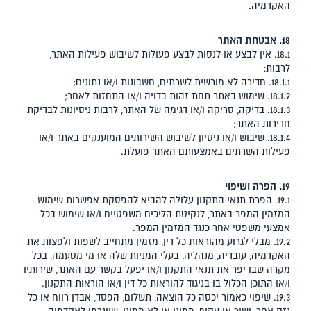
האקדמיה.
18. אבטחת האתר
18.1. אין לבצע או לנסות לבצע פעולות לשיבוש פעילות האתר,
לרבות:
18.1.1. חדירה לא מורשית לשרתים, חשבונות ו/או נתונים;
18.1.2. שימוש באתר תחת זהות בדויה ו/או התחזות לאחר;
18.1.3. בדיקה, סריקה ו/או דגימה של האתר, לרבות ניסיונות לבדיקת
חדירות האתר;
18.1.4. שיבוש ו/או ניסיון לשיבוש השירותים המוענקים באתר ו/או
פעילות השרתים באמצעותם האתר פועלת.
19. הפרה ושיפוי
19.1. הפרת תנאי התקנון עלולה להביא להפסקת אפשרות שימוש
המזמין המפר באתר, לנקיטת הליכים משפטיים ו/או שימוש בכל
אמצעי משפטי אחר כנגד המזמין המפר.
19.2. מבלי לגרוע מהוראות כל דין, מזמין מתחייב לשפות ולפצות את
האקדמיה, עובדיה, מנהליה, בעלי המניות שלה או מי מטעמה, בכל
מקרה שבו יפר את תנאי התקנון ו/או יפעל בקשר עם האתר, שירותיו
ו/או התוכן הכלול בו בניגוד להוראות כל דין ו/או הוראות התקנון.
19.3. שיפוי כאמור יכסה כל הוצאה, תשלום, הפסד, אבדן רווח או כל