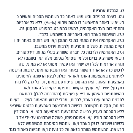
17. הגבלת אחריות
17.1. בעצם הכניסה והשימוש באתר כל משתמש מסכים ומאשר כי
השימוש באתר מתאפשר לו כמות שהוא (As-Is), ללא כל אחריות
והתחייבות מצד האקדמיה, למעט כמפורט במפורש בתקנון זה.
17.2. השימוש באתר הוא באחריות המשתמש בלבד.
17.3. האקדמיה אינה מתחייבת כי התוכן ו/או השירותים באתר יהיו
נקיים מתקלות, כשלים והפרעות (לרבות וירוס מחשב).
17.4. האקדמיה (לרבות כל חברה קשורה, בעלי מניות, דירקטורים,
נושאי משרה, עובדים וכל מי שפועל מטעם אלה ו/או בשמם) לא
תהיה אחראית לכל נזק ישיר ו/או עקיף, ממוני או לא ממוני, נזק
לרכוש כזה או אחר הקשור באתר ו/או הנובע מהאתר, לרבות הרשמה
לאימונים באמצעות האתר ו/או אי יכולת לבצע הרשמה לאימונים
באמצעות האתר, ו/או מהתוכן שיפורסם באתר, וכן כל נזק (לרבות
נזק גוף) ישיר ו/או עקיף הקשור בתפקוד לקוי של האתר ו/או
בהשתתפות באימון או ביצוע פעילות (כהגדרתה להלן) בהתאם
לתכנים המופיעים באתר, לרבות, ומבלי לגרוע מהאמור לעיל – בעיות
זמינות, תקלות תקשורת, רכישה המתבצעת באמצעות כרטיס אשראי
ללא הסכמת בעליו, רכישה המתבצעת באמצעות קטין או פסול דין
ללא הסכמת הוריו ו/או אפוטרופוסו, פעולה שתבוצע על-ידי צד ג'
כלשהו שיגרום לנזק באתר ו/או ישתמש בסיסמת המשתמש ללא
הרשאה. המשתמש מוותר בזאת על כל טענה ו/או תביעה כאמור כנגד