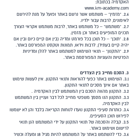
האקדמיה בכתובת:
www.km-academy.com
2.6. "מזמין" – משתמש אשר נרשם באתר ופועל על מנת להירשם
לאימונים, לרבות עבור ילדיו.
2.7. "משתמש" – כל משתמש באתר, לרבות משתמש אקראי הצורך
תכנים המופיעים באתר וכן מזמין.
2.8. "תוכן" – כל תוכן בכל פורמט ומדיה (בין אם קיים כיום ובין אם
יהיה קיים בעתיד), לרבות וידאו, תמונות וטקסט המפורסם באתר.
2.9. "התקנון" – תנאי השימוש למשתמש באתר להלן ומדיניות
הפרטיות והעוגיות המפורסמת באתר.
3. הסכם מחייב בין הצדדים
3.1. השימוש באתר כפוף להוראות ותנאי התקנון. אין לעשות שימוש
באתר אם אינך מסכים לתנאי התקנון.
3.2. התקנון מהווה הסכם בין המשתמש לבין האקדמיה .
3.3. התקנון הנו מסמך משפטי מחייב לכל דבר ועניין בין המשתמש
לבין האקדמיה.
3.4. כותרות סעיפי התקנון נועדו לנוחות הקריאה בלבד והן לא ישמשו
לפירוש תוכן הסעיפים.
3.5. קבלה והסכמה של תנאי התקנון על ידי המשתמש הנן תנאי
לרישום ושימוש באתר.
3.6. כדי להשתמש באתר על המשתמש להיות מגיל 18 ומעלה וכשיר