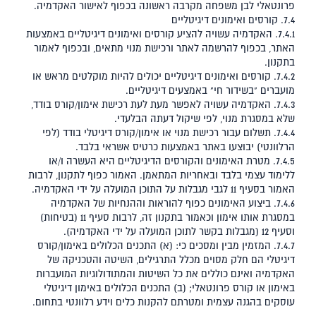
פרונטאלי לבן משפחה מקרבה ראשונה בכפוף לאישור האקדמיה.
7.4. קורסים ואימונים דיגיטליים
7.4.1. האקדמיה עשויה להציע קורסים ואימונים דיגיטליים באמצעות
האתר, בכפוף להרשמה לאתר ורכישת מנוי מתאים, ובכפוף לאמור
בתקנון.
7.4.2. קורסים ואימונים דיגיטליים יכולים להיות מוקלטים מראש או
מועברים "בשידור חי" באמצעים דיגיטליים.
7.4.3. האקדמיה עשויה לאפשר מעת לעת רכישת אימון/קורס בודד,
שלא במסגרת מנוי, לפי שיקול דעתה הבלעדי.
7.4.4. תשלום עבור רכישת מנוי או אימון/קורס דיגיטלי בודד (לפי
הרלוונטי) יבוצעו באתר באמצעות כרטיס אשראי בלבד.
7.4.5. מטרת האימונים והקורסים הדיגיטליים היא העשרה ו/או
ללימוד עצמי בלבד ובאחריות המתאמן. האמור כפוף לתקנון, לרבות
האמור בסעיף ‎11 לגבי מגבלות על התוכן המועלה על ידי האקדמיה.
7.4.6. ביצוע האימונים כפוף להוראות וההנחיות של האקדמיה
במסגרת אותו אימון וכאמור בתקנון זה, לרבות סעיף ‎11 (בטיחות)
וסעיף ‎12 (מגבלות בקשר לתוכן המועלה על ידי האקדמיה).
7.4.7. המזמין מבין ומסכים כי: (א) התכנים הכלולים באימון/קורס
דיגיטלי הם חלק מסוים מכלל התרגילים, השיטה והטכניקה של
האקדמיה ואינם כוללים את כל השיטות והמתודולוגיות המועברות
באימון או קורס פרונטאלי; (ב) התכנים הכלולים באימון דיגיטלי
עוסקים בהגנה עצמית ומטרתם להקנות כלים וידע רלוונטי בתחום.