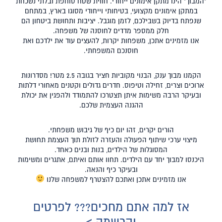
"המבוך" הינו מתקן אימונים ייחודי. חווית שטח סוחפת ובלתי נשכחת
במתקן אימונים מקצועי, בטיחותי וייחודי מסוגו בארץ, במתחם
שנפתח בדיוק בשבילכם, לזמן מוגבל. יציבות ותחושת ביטחון הם
חלק ממספר מדדים לחוסנה של משפחה.
אנו מזמינים אתכן, משפחות יקרות, להעצים עוד את ילדכם ואת
חוסנכם המשפחתי.
הקמנו מבוך ענק, הבנוי מקוביות חציר בגובה 2.5 מטר! מסדרונות
ארוכים וצרים, זחילה וטיפוס. חדרים גדולים וקטנים מאחורי דלתות
ובעיקר הרבה משימות איתן תצטרכו להתמודד ולהפגין את יכולת
ההגנה העצמית שלכם.
הורים יקרים, זהו יום כיף של גיבוש משפחתי.
מיצוי ערכי שיתוף הפעולה והעזרה לזולת תוך העצמת תחושת
המסוגלות של הילדים, בנות ובנים כאחד.
היכנסו למבוך יחד עם הילדים. תחוו אותם ואיתם, אתגרים ומשימות
ובעיקר כיף והנאה.
אנו מזמינים אתכן ואתכם להצטרף למשפחה שלנו
אז למה אתם מחכים??? לפרטים
והרשמה >