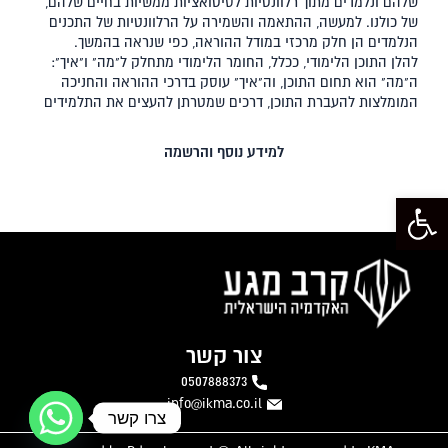
שלהם ונלמדים מתוך רלוונטיות לסיטואציות ממשיות בחיים שלהם,
של כולנו. למעשה, ההתאמה והשמירה על הרלוונטיות של התכנים
הנלמדים הן חלק מרכזי במודל ההוראה, כפי שנראה בהמשך.
להלן התוכן הלימודי, ככלל, החומר הלימודי מתחלק ל"מה" ו"איך":
ה"מה" הוא תחום התוכן, וה"איך" עוסק בדרכי ההוראה והחניכה
המומלצות להעברת התוכן, דרכים שמטרתן להעצים את התלמידים
למידע נוסף והרשמה
פתח סרגל נגישות
צור קשר
0507888373
info@ikma.co.il
צרו קשר