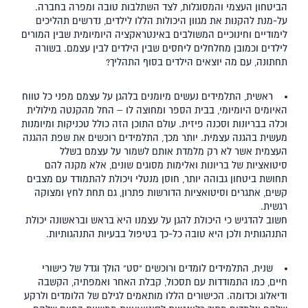
הביטחון העצמי והמסוגלות, לצד השתלבות טובה ומפרה בחברה.
על-מנת להקנות את מגוון היכולות הללו לילדים, נדרשים תהליכים
לימודיים וחינוכיים המשולבים באינטראקציה היומיומית שבין המורים
לילדים וכמובן מחלחלים ליחסים שבין הילדים לבין עצמם. בשורה
תחתונה, עם מה יוצאים הילדים בסוף התהליך?
ראשית, התלמידים נעשים מיומנים בלהגן על עצמם מפני כל טווח
האיומים היומיומי, בבית הספר ומחוצה לו – החל מהקנטה מילולית
וכלה בבריונות וסכנה פיזית. עולם התוכן הזה כולל טכניקות ומיומנות
מעשית בהגנה עצמית. יותר מכך, התלמידים רוכשים את שפת ההגנה
העצמית אשר לא רק מלמדת אותם לשמור על עצמם בשלל
סיטואציות של בריונות ואלימות מסוגים שונים, אלא מקנה להם
תחושת ביטחון גבוהה יותר, חוסן מנטלי ויכולת להתמודד עם מצבים
קשים, אתגרים וסיטואציות הדורשות פתרון, גם תחת לחץ ומצוקה
רגשית.
חשוב להדגיש כי היכולת להגן על עצמנו היא בראש ובראשונה יכולת
התנהגותית ולכן היא טובה כל-כך בטיפול בבעיות התנהגותיות.
שנית, התלמידים לומדים ורוכשים "סט" הולך וגדל של כישורי
חיים, כמו התמודדות עם תסכול, קבלת האחר ואמפתיה, הקשבה
ודיאלוג וכדומה. הכישורים הללו מותאמים לגילם של הלומדים ולרקע