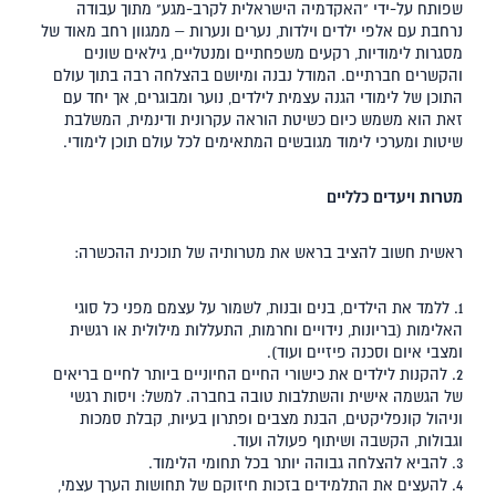
שפותח על-ידי "האקדמיה הישראלית לקרב-מגע" מתוך עבודה
נרחבת עם אלפי ילדים וילדות, נערים ונערות – ממגוון רחב מאוד של
מסגרות לימודיות, רקעים משפחתיים ומנטליים, גילאים שונים
והקשרים חברתיים. המודל נבנה ומיושם בהצלחה רבה בתוך עולם
התוכן של לימודי הגנה עצמית לילדים, נוער ומבוגרים, אך יחד עם
זאת הוא משמש כיום כשיטת הוראה עקרונית ודינמית, המשלבת
שיטות ומערכי לימוד מגובשים המתאימים לכל עולם תוכן לימודי.
מטרות ויעדים כלליים
ראשית חשוב להציב בראש את מטרותיה של תוכנית ההכשרה:
ללמד את הילדים, בנים ובנות, לשמור על עצמם מפני כל סוגי
האלימות (בריונות, נידויים וחרמות, התעללות מילולית או רגשית
ומצבי איום וסכנה פיזיים ועוד).
להקנות לילדים את כישורי החיים החיוניים ביותר לחיים בריאים
של הגשמה אישית והשתלבות טובה בחברה. למשל: ויסות רגשי
וניהול קונפליקטים, הבנת מצבים ופתרון בעיות, קבלת סמכות
וגבולות, הקשבה ושיתוף פעולה ועוד.
להביא להצלחה גבוהה יותר בכל תחומי הלימוד.
להעצים את התלמידים בזכות חיזוקם של תחושות הערך עצמי,